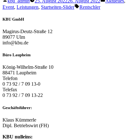
zum
kbu_admin
25. August 2022
26. August 2022
Aktuelles
,
von
unter
Jubiläum“
Schlagwörter:
Event
,
Leistungen
,
Startseiten-Slider
Rentschler
KBU GmbH
Magirus-Deutz-Straße 12
89077 Ulm
info@kbu.de
Büro Laupheim
König-Wilhelm-Straße 10
88471 Laupheim
Telefon
0 73 92 / 7 09 13-0
Telefax
0 73 92 / 7 09 13-22
Geschäftsführer:
Klaus Kümmerle
Dipl. Betriebswirt (FH)
KBU nulleins: