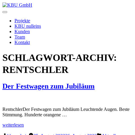
Zum
Inhalt
KBU
springen
GmbH
Projekte
KBU nulleins
Kunden
Team
Kontakt
SCHLAGWORT-ARCHIV:
RENTSCHLER
Der Festwagen zum Jubiläum
RentschlerDer Festwagen zum Jubiläum Leuchtende Augen. Beste
Stimmung. Hunderte orangene …
„Der
weiterlesen
Festwagen
Veröffentlicht
Veröffentlicht