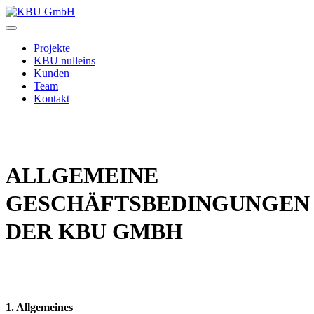
Zum
Inhalt
KBU
springen
GmbH
Projekte
KBU nulleins
Kunden
Team
Kontakt
ALLGEMEINE
GESCHÄFTSBEDINGUNGEN
DER KBU GMBH
1. Allgemeines