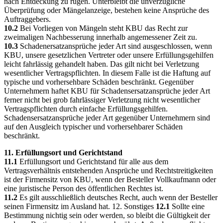
nach Entdeckung zu rügen. Unterbleibt die unverzügliche
Überprüfung oder Mängelanzeige, bestehen keine Ansprüche des
Auftraggebers.
10.2
Bei Vorliegen von Mängeln steht KBU das Recht zur
zweimaligen Nachbesserung innerhalb angemessener Zeit zu.
10.3
Schadenersatzansprüche jeder Art sind ausgeschlossen, wenn
KBU, unsere gesetzlichen Vertreter oder unsere Erfüllungsgehilfen
leicht fahrlässig gehandelt haben. Das gilt nicht bei Verletzung
wesentlicher Vertragspflichten. In diesem Falle ist die Haftung auf
typische und vorhersehbare Schäden beschränkt. Gegenüber
Unternehmern haftet KBU für Schadensersatzansprüche jeder Art
ferner nicht bei grob fahrlässiger Verletzung nicht wesentlicher
Vertragspflichten durch einfache Erfüllungsgehilfen.
Schadensersatzansprüche jeder Art gegenüber Unternehmern sind
auf den Ausgleich typischer und vorhersehbarer Schäden
beschränkt.
11. Erfüllungsort und Gerichtstand
11.1
Erfüllungsort und Gerichtstand für alle aus dem
Vertragsverhältnis entstehenden Ansprüche und Rechtstreitigkeiten
ist der Firmensitz von KBU, wenn der Besteller Vollkaufmann oder
eine juristische Person des öffentlichen Rechtes ist.
11.2
Es gilt ausschließlich deutsches Recht, auch wenn der Besteller
seinen Firmensitz im Ausland hat. 12. Sonstiges
12.1
Sollte eine
Bestimmung nichtig sein oder werden, so bleibt die Gültigkeit der