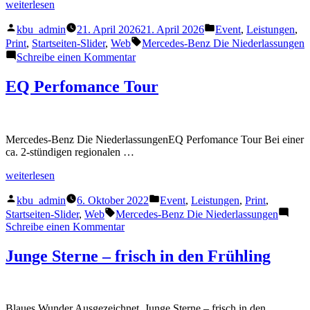
„140
weiterlesen
Jahre
Veröffentlicht
Veröffentlicht
Innovation“
kbu_admin
21. April 2026
21. April 2026
Event
,
Leistungen
,
von
unter
Schlagwörter:
Print
,
Startseiten-Slider
,
Web
Mercedes-Benz Die Niederlassungen
zu
Schreibe einen Kommentar
140
Jahre
EQ Perfomance Tour
Innovation
Mercedes-Benz Die NiederlassungenEQ Perfomance Tour Bei einer
ca. 2-stündigen regionalen …
„EQ
weiterlesen
Perfomance
Veröffentlicht
Veröffentlicht
Tour“
kbu_admin
6. Oktober 2022
Event
,
Leistungen
,
Print
,
von
unter
Schlagwörter:
Startseiten-Slider
,
Web
Mercedes-Benz Die Niederlassungen
zu
Schreibe einen Kommentar
EQ
Perfomance
Junge Sterne – frisch in den Frühling
Tour
Blaues Wunder Ausgezeichnet. Junge Sterne – frisch in den