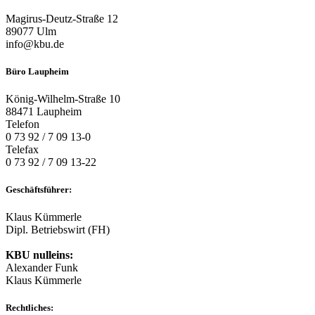
–
frisch
Magirus-Deutz-Straße 12
in
89077 Ulm
den
info@kbu.de
Frühling
Büro Laupheim
König-Wilhelm-Straße 10
88471 Laupheim
Telefon
0 73 92 / 7 09 13-0
Telefax
0 73 92 / 7 09 13-22
Geschäftsführer:
Klaus Kümmerle
Dipl. Betriebswirt (FH)
KBU nulleins:
Alexander Funk
Klaus Kümmerle
Rechtliches: