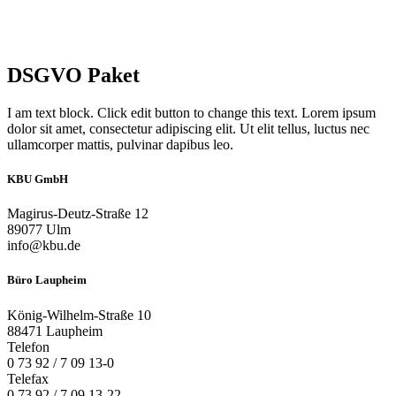
DSGVO Paket
I am text block. Click edit button to change this text. Lorem ipsum
dolor sit amet, consectetur adipiscing elit. Ut elit tellus, luctus nec
ullamcorper mattis, pulvinar dapibus leo.
KBU GmbH
Magirus-Deutz-Straße 12
89077 Ulm
info@kbu.de
Büro Laupheim
König-Wilhelm-Straße 10
88471 Laupheim
Telefon
0 73 92 / 7 09 13-0
Telefax
0 73 92 / 7 09 13-22